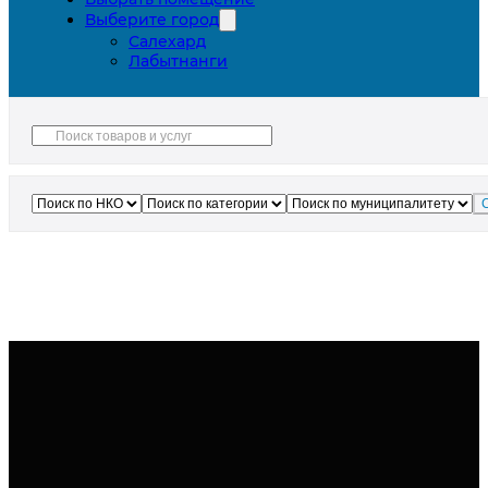
Выберите город
Салехард
Лабытнанги