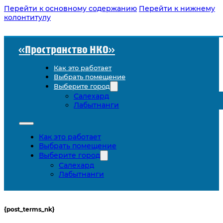
Перейти к основному содержанию
Перейти к нижнему
колонтитулу
«Пространство НКО»
Как это работает
Выбрать помещение
Выберите город
Салехард
Лабытнанги
Как это работает
Выбрать помещение
Выберите город
Салехард
Лабытнанги
{post_terms_nk}