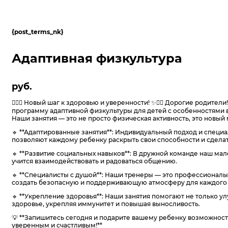
{post_terms_nk}
Адаптивная физкультура
руб.
🏃‍♂️✨ Новый шаг к здоровью и уверенности! ✨🏃‍♀️ Дорогие родите
программу адаптивной физкультуры для детей с особенностями 
Наши занятия — это не просто физическая активность, это новы
🔹 **Адаптированные занятия**: Индивидуальный подход и спец
позволяют каждому ребенку раскрыть свои способности и сдела
🔹 **Развитие социальных навыков**: В дружной команде наш ма
учится взаимодействовать и радоваться общению.
🔹 **Специалисты с душой**: Наши тренеры — это профессионалы
создать безопасную и поддерживающую атмосферу для каждого 
🔹 **Укрепление здоровья**: Наши занятия помогают не только у
здоровье, укрепляя иммунитет и повышая выносливость.
💡 **Запишитесь сегодня и подарите вашему ребенку возможност
уверенным и счастливым!**